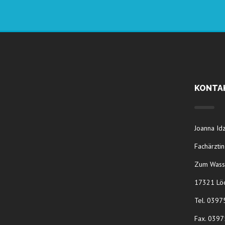
KONTA
Joanna Id
Fachärztin
Zum Wass
17321 Löc
Tel. 039
Fax. 039