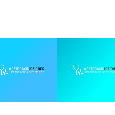
GALERIE
BILDER ARZT PRAXIS JOANNA IDZIORE